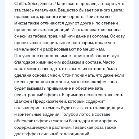
Chillin, Spice, Smoke. Чаще всего продавцы говорят, что
эта смесь легальная. Вещество бывает разного цвета:
оранжевого, красного или черного. При этом все
миксы также отличаются друг от друга и по степени
проявления галлюцинаций. Изготавливается основа
смеси из табака, трав, чай или даже из соломы. Основу
пропитывают специальным раствором, после чего
измельчают и расфасовывают по мешочкам.
Полученное вещество имеет приятный запах и вкус
благодаря химическим добавкам в составе. Часто
запах может совпадать с сырьем, из которого была
сделана основа смеси. Стоит понимать, что даже если
смесь сделана из ромашки, мяты или шалфея, она
будет вызывать привыкание и обеспечивать
психотропный эффект. К примеру если в составе есть
Шалфей Предсказателей, который содержит
сальвинорин, то смесь будет вызывать галлюцинации
и зрительные видения. Голубой лотос в составе
обеспечит эффект экстази благодаря апоморфину
содержащемуся в растении. Гавайская роза также
дает эффект сильный галлюцинаций.