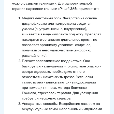
можно разными техниками. Для запретительной
терапии наркологи клиники «Рехаб 365» применяют:
Медикаментозный блок. Лекарство на основе
дисульфирама или налтрексона вводится
уколом (внутримышечно, внутривенно),
вшивается в виде импланта под кожу. Препарат
находится в организме длительное время, не
позволяет организму усваивать спиртное,
получать от него удовольствие (эйфорию,
расслабление).
Психотерапевтическое воздействие. Оно
базируется на внушении, что спиртное опасно и
вредит здоровью, необходимо от него
отказаться и начать жить трезво. Установки
такого плана «записываются» в подсознании
при помощи гипноза, метода Довженко,
Рожнова, стрессовой терапии. Для убеждения
требуется несколько сеансов.
Аппаратные способы. Воздействие лазером на
аккупунктурные точки, небольшими импульсами