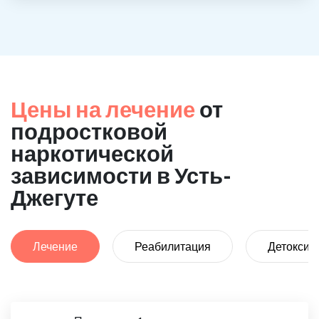
Цены на лечение
от
подростковой
наркотической
зависимости в Усть-
Джегуте
Лечение
Реабилитация
Детоксик