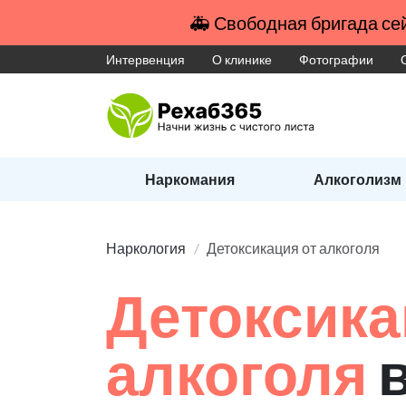
🚑 Свободная бригада сей
Интервенция
О клинике
Фотографии
Наркомания
Алкоголизм
Наркология
Детоксикация от алкоголя
Детоксика
алкоголя