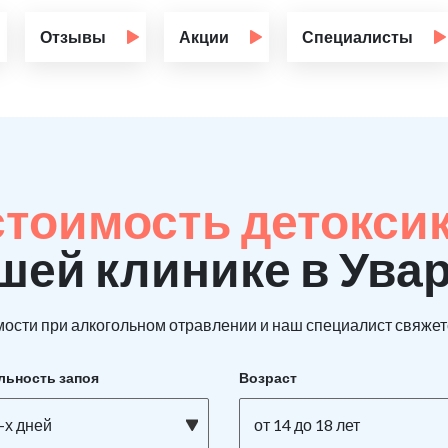
Отзывы
Акции
Специалисты
стоимость детокси
шей клинике в Ува
ости при алкогольном отравлении и наш специалист свяжетс
льность запоя
Возраст
-х дней
от 14 до 18 лет