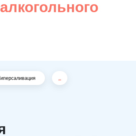
 алкогольного
Гиперсаливация
...
я