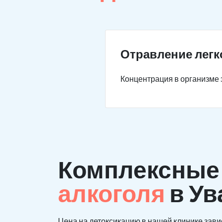
Отравление легк
Концентрация в организме э
Комплексны
алкоголя
в Ув
Цена на детоксикацию в нашей клинике зави