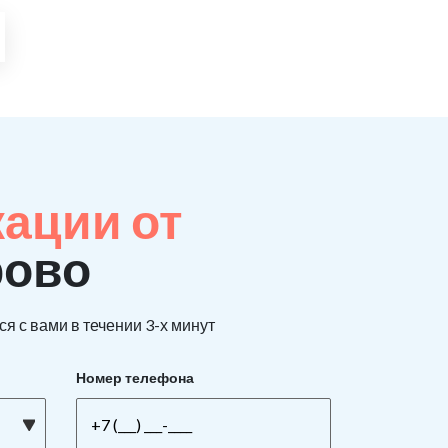
кации от
рово
я с вами в течении 3-х минут
Номер телефона