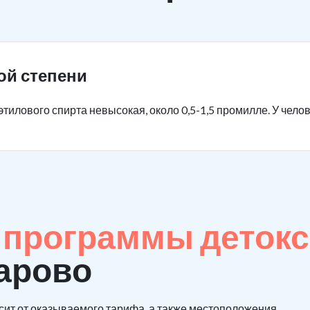
ой степени
тилового спирта невысокая, около 0,5-1,5 промилле. У чело
е
программы детокс
арово
сит от оказываемого тарифа, а также местоположения.