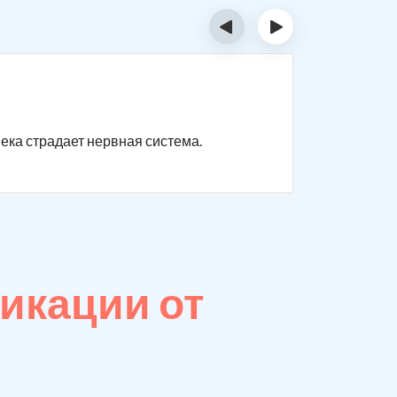
‹
›
Отрав
века страдает нервная система.
Нарушаютс
невыражен
икации от