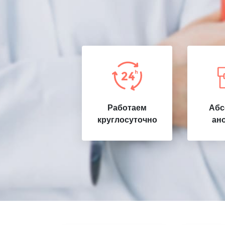
Работаем
Абс
круглосуточно
ан