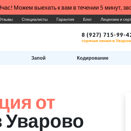
час! Можем выехать к вам в течении 5 минут, зво
Отзывы
Специалисты
Гарантия
Блог
Лицензии и се
8 (927) 715-99-4
горячая линия в Уваро
Запой
Кодирование
ция от
в Уварово