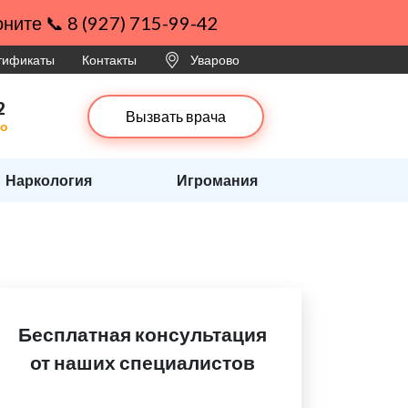
ните 📞 8 (927) 715-99-42
ртификаты
Контакты
Уварово
2
Вызвать врача
во
Наркология
Игромания
Бесплатная консультация
от наших специалистов