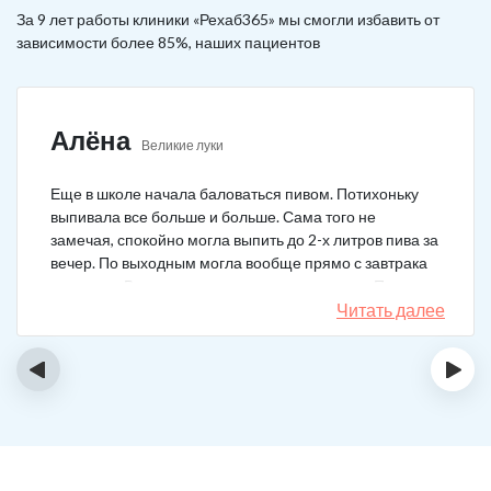
За 9 лет работы клиники «Рехаб365» мы смогли избавить от
зависимости более 85%, наших пациентов
Алёна
Великие луки
Еще в школе начала баловаться пивом. Потихоньку
выпивала все больше и больше. Сама того не
замечая, спокойно могла выпить до 2-х литров пива за
вечер. По выходным могла вообще прямо с завтрака
выпивать. В клинику решила позвонить сама. Прошла
курс и уже год не принимаю алкоголь вообще никакой.
Читать далее
‹
›