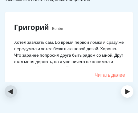
Григорий
Венёв
Хотел завязать сам. Во время первой ломки я сразу же
передумал и хотел бежать за новой дозой. Хорошо.
Что заранее попросил друга быть рядом со мной. Друг
стал меня держать, но я уже ничего не понимал и
начал силой вырываться. Тогда мой товарищ просто
связан меня и позвонил в клинику. На дом приехал
Читать далее
нарколог, мне сделали какую-то капельницу, после
чего я успокоился. Посоветовали приехать в клинику
‹
›
для прохождения курса реабилитации, так я и сделал.
С того дня прошло уже больше двух лет. Уже больше
двух лет как я чист!