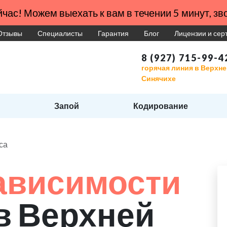
час! Можем выехать к вам в течении 5 минут, зво
Отзывы
Специалисты
Гарантия
Блог
Лицензии и се
8 (927) 715-99-4
горячая линия в Верхн
Синячихе
Запой
Кодирование
са
ависимости
в Верхней