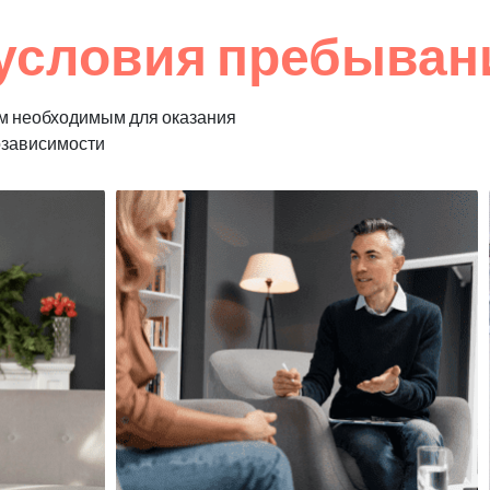
условия пребывани
м необходимым для оказания
озависимости