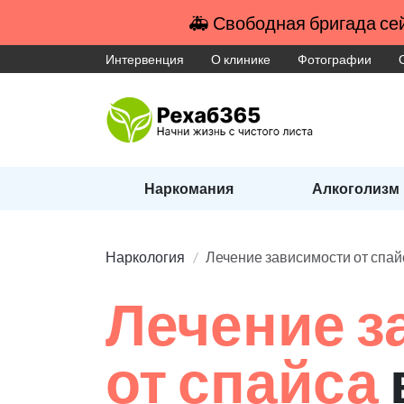
🚑 Свободная бригада сей
Интервенция
О клинике
Фотографии
Наркомания
Алкоголизм
Наркология
Лечение зависимости от спай
Лечение з
от спайса