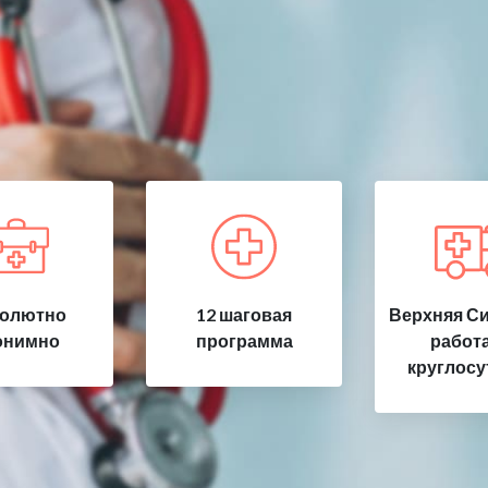
олютно
12 шаговая
Верхняя Си
онимно
программа
работ
круглосу