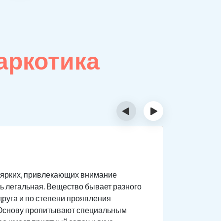
аркотика
‹
›
Призн
в ярких, привлекающих внимание
Чтобы пон
есь легальная. Вещество бывает разного
воздейств
 друга и по степени проявления
употребле
ы. Основу пропитывают специальным