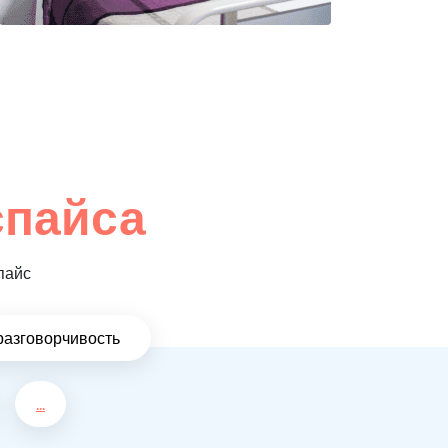
спайса
пайс
разговорчивость
...