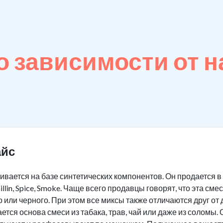
 зависимости от н
айс
ливается на базе синтетических компонентов. Он продается 
llin, Spice, Smoke. Чаще всего продавцы говорят, что эта см
о или черного. При этом все миксы также отличаются друг от
ется основа смеси из табака, трав, чай или даже из солом