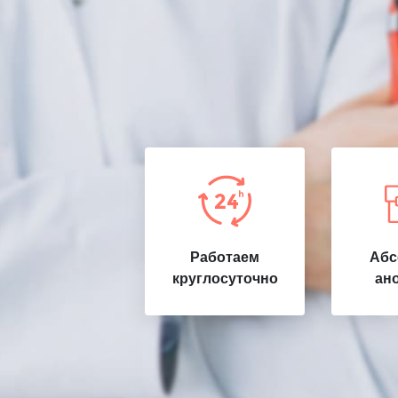
Работаем
Абс
круглосуточно
ан