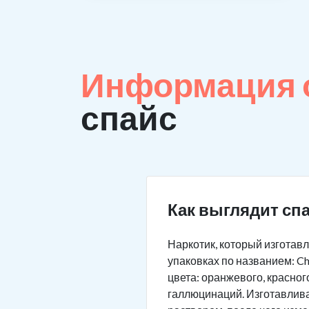
Информация о
спайс
Как выглядит сп
Наркотик, который изготав
упаковках по названием: Chi
цвета: оранжевого, красног
галлюцинаций. Изготавлива