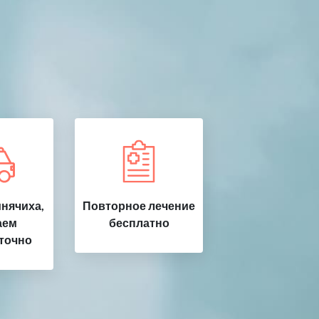
нячиха,
Повторное лечение
аем
бесплатно
точно