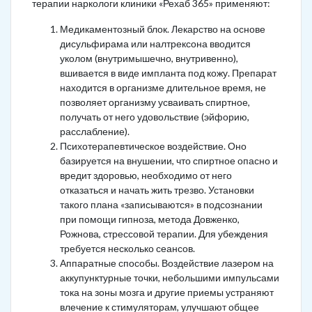
терапии наркологи клиники «Рехаб 365» применяют:
Медикаментозный блок. Лекарство на основе
дисульфирама или налтрексона вводится
уколом (внутримышечно, внутривенно),
вшивается в виде импланта под кожу. Препарат
находится в организме длительное время, не
позволяет организму усваивать спиртное,
получать от него удовольствие (эйфорию,
расслабление).
Психотерапевтическое воздействие. Оно
базируется на внушении, что спиртное опасно и
вредит здоровью, необходимо от него
отказаться и начать жить трезво. Установки
такого плана «записываются» в подсознании
при помощи гипноза, метода Довженко,
Рожнова, стрессовой терапии. Для убеждения
требуется несколько сеансов.
Аппаратные способы. Воздействие лазером на
аккупунктурные точки, небольшими импульсами
тока на зоны мозга и другие приемы устраняют
влечение к стимуляторам, улучшают общее