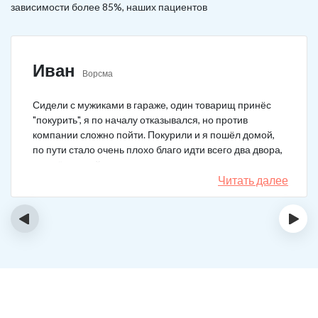
зависимости более 85%, наших пациентов
Иван
Ворсма
Сидели с мужиками в гараже, один товарищ принёс
"покурить", я по началу отказывался, но против
компании сложно пойти. Покурили и я пошёл домой,
по пути стало очень плохо благо идти всего два двора,
пришёл домой сразу жену попросил вызвать врача,
чувствовал что точно, что-то не так. Спасибо большое,
Читать далее
что быстро приехали, поставили капельницу и уже
минут через 20-30 капельница начала действовать и
‹
›
меня начало отпускать. После оказалось, что товарищ
угостил нас какой то химической дрянью, мне сразу
показалось, что как то странно выглядит смесь, но
особого значения не придал, а стоило.