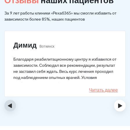
За 9 лет работы клиники «Рехаб365» мы смогли избавить от
зависимости более 85%, наших пациентов
Димид
Воткинск
Благодаря реабилитационному центру я избавился от
зависимости. Соблюдал все рекомендации, результат
не заставил себя ждать. Весь курс лечения проходил
под наблюдением опытных врачей. Условия
пребывания супер комфортные: вкусная еда, уютно,
есть все необходимое для жизни. У меня не возникало
Читать далее
никаких стрессовых ситуаций.
‹
›