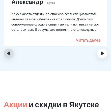
Александр
Якутск
Хочу сказать отдельное спасибо всем специалистам
клиники за мое избавление от алкоголя. Долго пил
современные сладкие спиртные напитки, никак не мог
остановиться. В результате понял, что стал сходить с
ума. Каждый день не мог без выпивки. Когда осознал,
понял, что надо что-то в своей жизни менять. Нашел
Читать далее
телефон клиники в интернете, сразу приехал и
запился на курс реабилитации. Сейчас не пью
‹
›
вообще, и начинать не хочу!
Акции
и скидки в Якутске