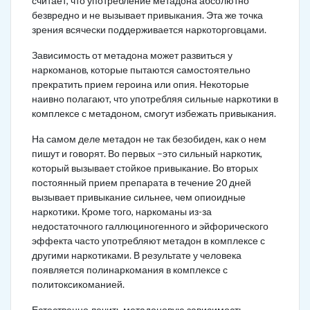
считает, что употребление метадона абсолютно
безвредно и не вызывает привыкания. Эта же точка
зрения всячески поддерживается наркоторговцами.
Зависимость от метадона может развиться у
наркоманов, которые пытаются самостоятельно
прекратить прием героина или опия. Некоторые
наивно полагают, что употребляя сильные наркотики в
комплексе с метадоном, смогут избежать привыкания.
На самом деле метадон не так безобиден, как о нем
пишут и говорят. Во первых –это сильный наркотик,
который вызывает стойкое привыкание. Во вторых
постоянный прием препарата в течение 20 дней
вызывает привыкание сильнее, чем опиоидные
наркотики. Кроме того, наркоманы из-за
недостаточного галлюциногенного и эйфорического
эффекта часто употребляют метадон в комплексе с
другими наркотиками. В результате у человека
появляется полинаркомания в комплексе с
политоксикоманией.
Естественно лечить метадоновую зависимость