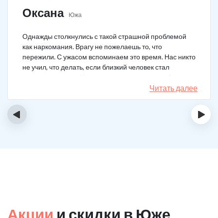
Оксана
Южа
Однажды столкнулись с такой страшной проблемой
как наркомания. Врагу не пожелаешь то, что
пережили. С ужасом вспоминаем это время. Нас никто
не учил, что делать, если близкий человек стал
наркозависимым. Честно говоря, надежды не было,
думали, что все лечение бесполезно, но решили
Читать далее
попробовать и отправить родственника в клинику на
реабилитацию. Пройдя полный курс лечения он
‹
›
вышел другим человеком. Но всё равно продолжает
работать над собой, ведь побороть тягу к наркотикам
не так-то просто.
Акции
и скидки в Юже