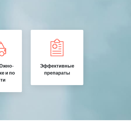
Южно-
Эффективные
е и по
препараты
ти