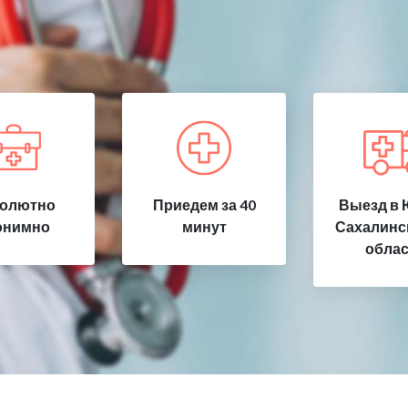
олютно
Приедем за 40
Выезд в 
онимно
минут
Сахалинск
облас