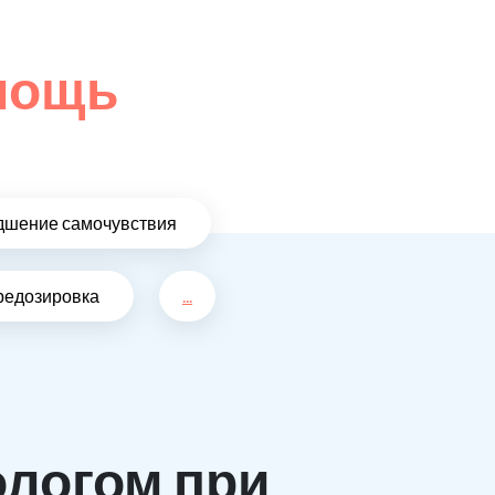
омощь
дшение самочувствия
редозировка
...
ологом при