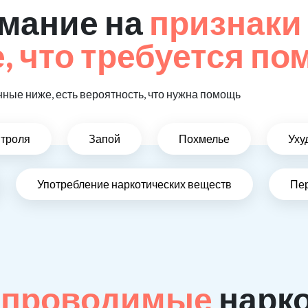
мание на
признаки
 что требуется п
ные ниже, есть вероятность, что нужна помощь
нтроля
Запой
Похмелье
Уху
Употребление наркотических веществ
Пе
 проводимые
нарк