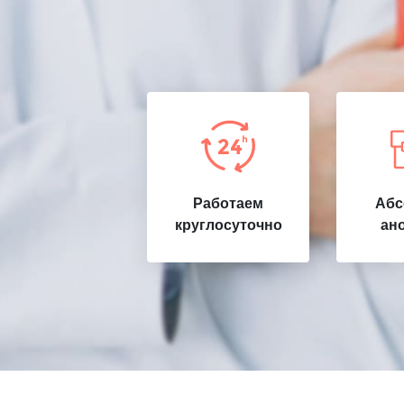
Работаем
Абс
круглосуточно
ан