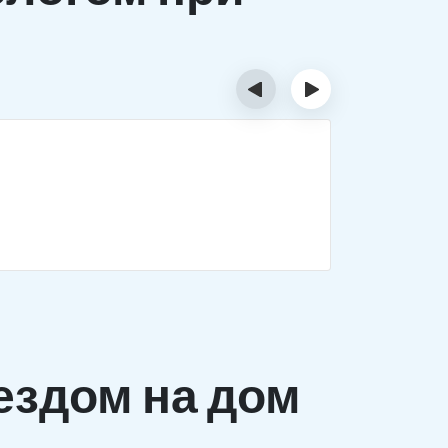
‹
›
Деток
Комплекс 
заболеван
ездом на дом