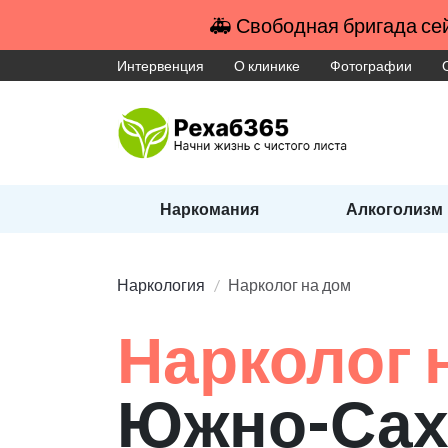
🚑 Свободная бригада сей
Интервенция
О клинике
Фотографии
Наркомания
Алкоголизм
Наркология
Нарколог на дом
Нарколог 
Южно-Сах