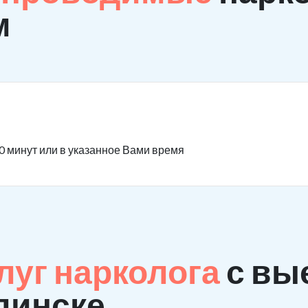
м
0 минут или в указанное Вами время
луг нарколога
с вы
линске