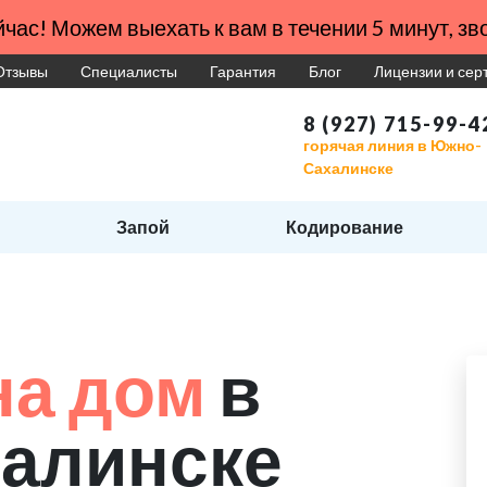
час! Можем выехать к вам в течении 5 минут, зво
Отзывы
Специалисты
Гарантия
Блог
Лицензии и се
8 (927) 715-99-4
горячая линия в Южно-
Сахалинске
Запой
Кодирование
на дом
в
алинске