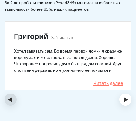
За 9 лет работы клиники «Рехаб365» мы смогли избавить от
зависимости более 85%, наших пациентов
Григорий
Забайкальск
Хотел завязать сам. Во время первой ломки я сразу же
передумал и хотел бежать за новой дозой. Хорошо.
Что заранее попросил друга быть рядом со мной. Друг
стал меня держать, но я уже ничего не понимал и
начал силой вырываться. Тогда мой товарищ просто
связан меня и позвонил в клинику. На дом приехал
Читать далее
нарколог, мне сделали какую-то капельницу, после
чего я успокоился. Посоветовали приехать в клинику
‹
›
для прохождения курса реабилитации, так я и сделал.
С того дня прошло уже больше двух лет. Уже больше
двух лет как я чист!