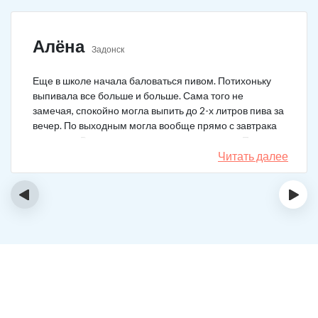
Алёна
Задонск
Еще в школе начала баловаться пивом. Потихоньку
выпивала все больше и больше. Сама того не
замечая, спокойно могла выпить до 2-х литров пива за
вечер. По выходным могла вообще прямо с завтрака
выпивать. В клинику решила позвонить сама. Прошла
курс и уже год не принимаю алкоголь вообще никакой.
Читать далее
‹
›