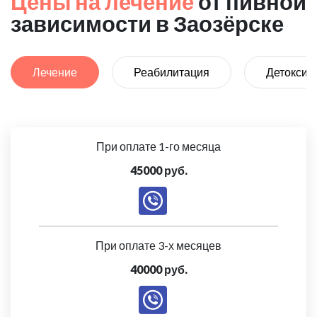
Цены на лечение
от пивной
зависимости в Заозёрске
Лечение
Реабилитация
Детоксик
При оплате 1-го месяца
45000 руб.
При оплате 3-х месяцев
40000 руб.