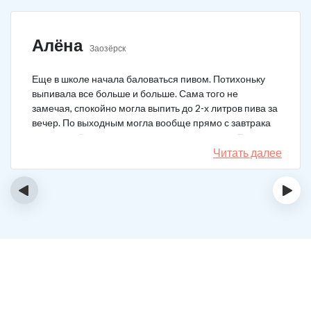
Алёна
Заозёрск
Еще в школе начала баловаться пивом. Потихоньку
выпивала все больше и больше. Сама того не
замечая, спокойно могла выпить до 2-х литров пива за
вечер. По выходным могла вообще прямо с завтрака
выпивать. В клинику решила позвонить сама. Прошла
курс и уже год не принимаю алкоголь вообще никакой.
Читать далее
‹
›