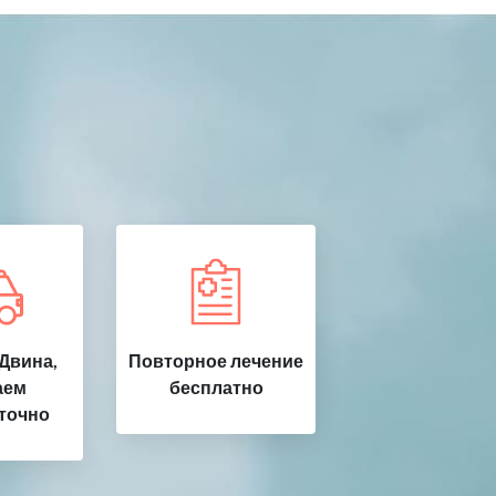
Двина,
Повторное лечение
аем
бесплатно
точно