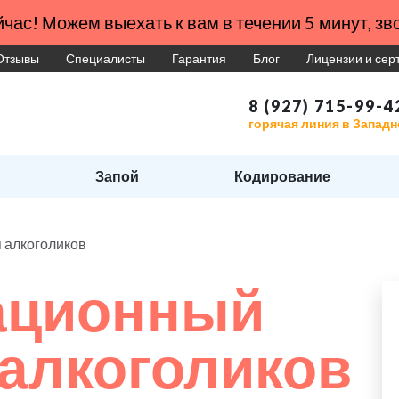
час! Можем выехать к вам в течении 5 минут, зво
Отзывы
Специалисты
Гарантия
Блог
Лицензии и се
8 (927) 715-99-4
горячая линия в Запад
Запой
Кодирование
 алкоголиков
ационный
 алкоголиков