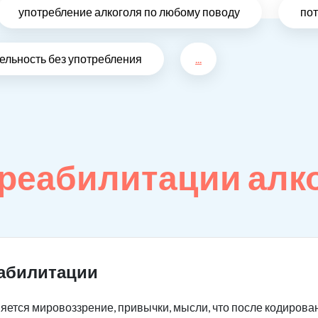
употребление алкоголя по любому поводу
по
ельность без употребления
...
реабилитации алк
еабилитации
яется мировоззрение, привычки, мысли, что после кодирова