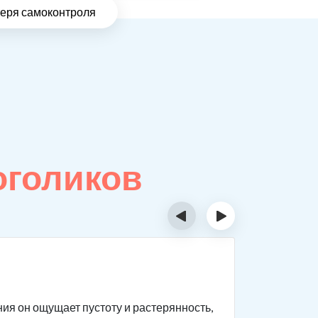
теря самоконтроля
оголиков
‹
›
Особе
ния он ощущает пустоту и растерянность,
Реабилита