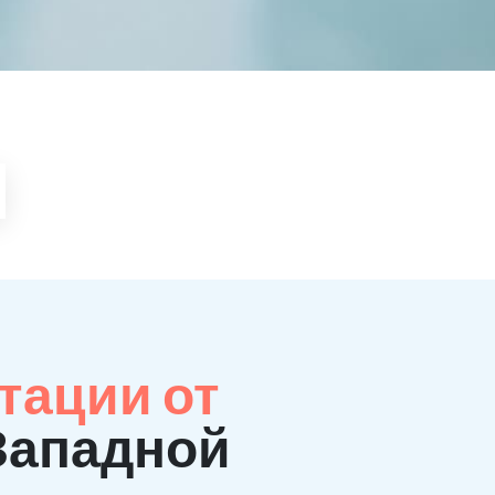
тации от
 Западной