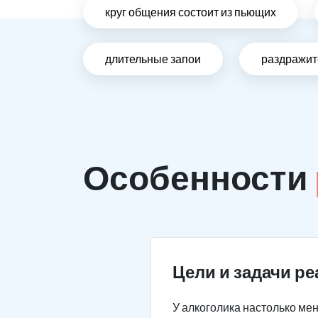
круг общения состоит из пьющих
длительные запои
раздражит
Особенности
Цели и задачи р
У алкоголика настолько мен