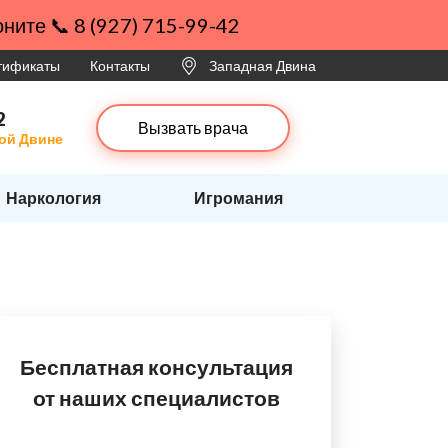
ните 📞 8 (927) 715-99-42
ртификаты
Контакты
Западная Двина
2
Вызвать врача
ной Двине
Наркология
Игромания
Бесплатная консультация
от наших специалистов