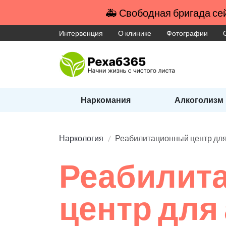
🚑 Свободная бригада сей
Интервенция
О клинике
Фотографии
Наркомания
Алкоголизм
Наркология
Реабилитационный центр для
Реабилит
центр для