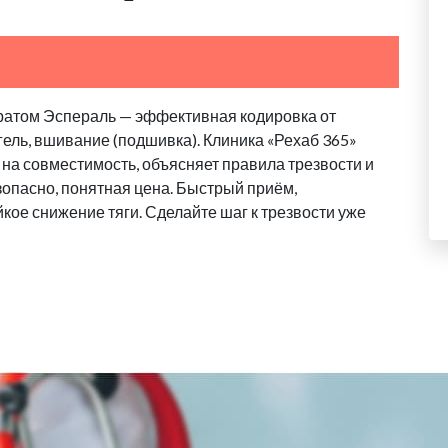
ратом Эспераль — эффективная кодировка от
гель, вшивание (подшивка). Клиника «Рехаб 365»
 на совместимость, объясняет правила трезвости и
зопасно, понятная цена. Быстрый приём,
кое снижение тяги. Сделайте шаг к трезвости уже