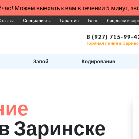
час! Можем выехать к вам в течении 5 минут, зво
Отзывы
Специалисты
Гарантия
Блог
Лицензии и се
8 (927) 715-99-4
горячая линия в Заринс
Запой
Кодирование
ние
в Заринске