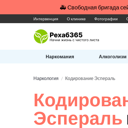
🚑 Свободная бригада сей
Интервенция
О клинике
Фотографии
Наркомания
Алкоголизм
Наркология
Кодирование Эспераль
Кодирова
Эспераль