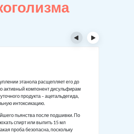
коголизма
‹
›
Подг
уплении этанола расщепляет его до
Чтобы про
его активный компонент дисульфирам
Обсл
уточного продукта – ацетальдегида,
забо
льную интоксикацию.
Моти
йшего пьянства после подшивки. По
дейс
юхать спирт или выпить 15 мл
вопр
акая проба безопасна, поскольку
Трез