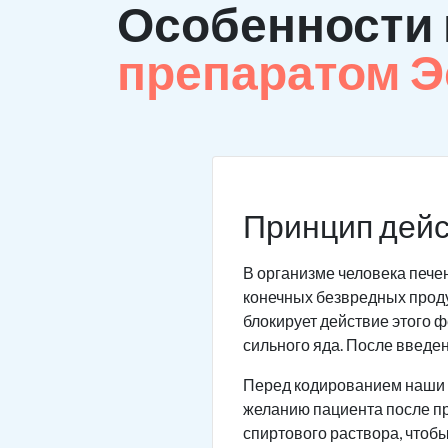
Особенности
препаратом 
Принцип дейс
В организме человека пече
конечных безвредных проду
блокирует действие этого ф
сильного яда. После введе
Перед кодированием наши в
желанию пациента после пр
спиртового раствора, чтоб