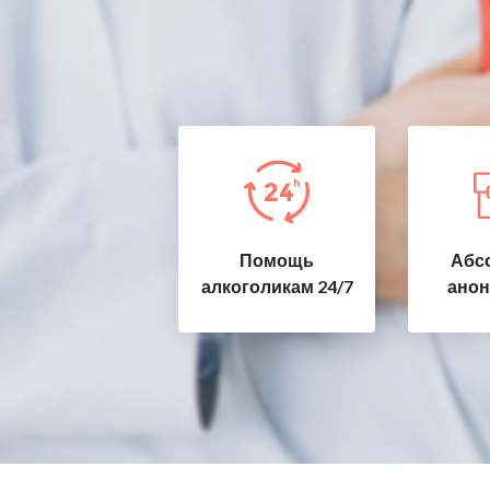
Помощь
Абс
алкоголикам 24/7
анон