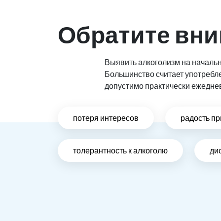
Обратите вни
Выявить алкоголизм на начальн
Большинство считает употребл
допустимо практически ежедне
потеря интересов
радость пр
толерантность к алкоголю
ди