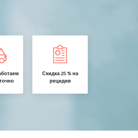
аботаем
Скидка 25 % на
точно
рецидив