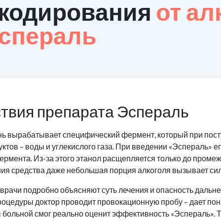
 кодирования
от ал
Эспераль
твия препарата Эспераль
нь вырабатывает специфический фермент, который при пост
ктов – воды и углекислого газа. При введении «Эспераль» 
ермента. Из-за этого этанол расщепляется только до промеж
ния средства даже небольшая порция алкоголя вызывает си
рачи подробно объясняют суть лечения и опасность дальне
оцедуры доктор проводит провокационную пробу – дает пон
ы больной смог реально оценит эффективность «Эспераль». Т