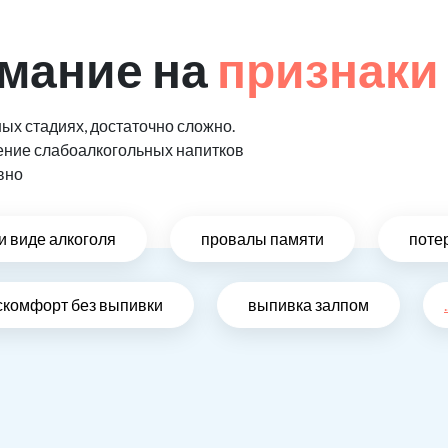
мание на
признаки
ых стадиях, достаточно сложно.
ение слабоалкогольных напитков
вно
и виде алкоголя
провалы памяти
поте
скомфорт без выпивки
выпивка залпом
.