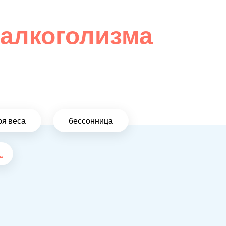
 алкоголизма
ря веса
бессонница
..