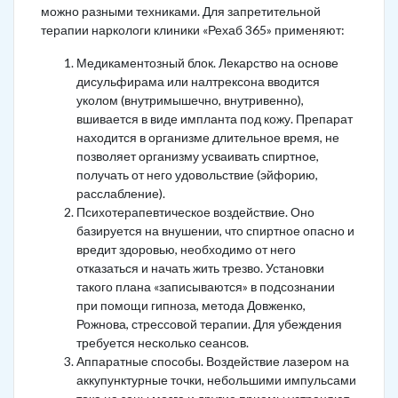
можно разными техниками. Для запретительной
терапии наркологи клиники «Рехаб 365» применяют:
Медикаментозный блок. Лекарство на основе
дисульфирама или налтрексона вводится
уколом (внутримышечно, внутривенно),
вшивается в виде импланта под кожу. Препарат
находится в организме длительное время, не
позволяет организму усваивать спиртное,
получать от него удовольствие (эйфорию,
расслабление).
Психотерапевтическое воздействие. Оно
базируется на внушении, что спиртное опасно и
вредит здоровью, необходимо от него
отказаться и начать жить трезво. Установки
такого плана «записываются» в подсознании
при помощи гипноза, метода Довженко,
Рожнова, стрессовой терапии. Для убеждения
требуется несколько сеансов.
Аппаратные способы. Воздействие лазером на
аккупунктурные точки, небольшими импульсами