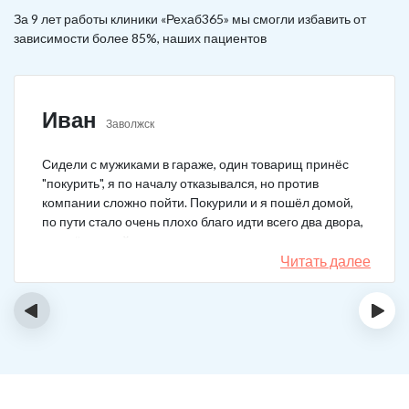
За 9 лет работы клиники «Рехаб365» мы смогли избавить от
зависимости более 85%, наших пациентов
Иван
Заволжск
Сидели с мужиками в гараже, один товарищ принёс
"покурить", я по началу отказывался, но против
компании сложно пойти. Покурили и я пошёл домой,
по пути стало очень плохо благо идти всего два двора,
пришёл домой сразу жену попросил вызвать врача,
чувствовал что точно, что-то не так. Спасибо большое,
Читать далее
что быстро приехали, поставили капельницу и уже
минут через 20-30 капельница начала действовать и
‹
›
меня начало отпускать. После оказалось, что товарищ
угостил нас какой то химической дрянью, мне сразу
показалось, что как то странно выглядит смесь, но
особого значения не придал, а стоило.