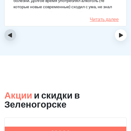
болезни. Долгое время употреблял алкоголь (те
которые новые современные) сходил с ума, не знал
куда деться от своей зависимости. Искал тех кто
сможет мне помочь в интернете, позвонил, приехал.
Читать далее
На сегодняшний день не употребляю!
‹
›
Акции
и скидки в
Зеленогорске