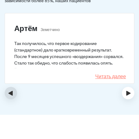
зависимости более 85%, наших пациентов
Артём
Земетчино
Так получилось, что первое кодирование
(стандартное) дало кратковременный результат.
После 9 месяцев успешного «воздержания» сорвался.
Стало так обидно, что слабость появилась опять.
Решил не затягивать, и опять обратился в клинику.
Мне порекомендовали двойной блок. Согласился, и
Читать далее
сейчас не жалею. Уже два года в полной завязке.
Иногда тянет выпить, но обуздать желание вполне
‹
›
возможно.