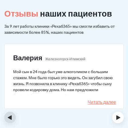
Отзывы
наших пациентов
За 9 лет работы клиники «Рехаб365» мы смогли избавить от
зависимости более 85%, наших пациентов
Валерия
Железногорск-Илимский
Мой сын в 24 года был уже алкоголиком с большим
стажем. Мне было горько это видеть. Он загубил свою
жизнь. Я позвонила в клинику «Рехаб365» чтобы сыну
провели кодировку дома. Но нам предложили
Тройной блок в клинике, чтобы уж наверняка помогло.
Мы согласились. Вот уже 4 месяца как сын не пьет. На
Читать далее
работу устроился, дома помогает, девушку завел.
Спасибо большое клинике!
‹
›