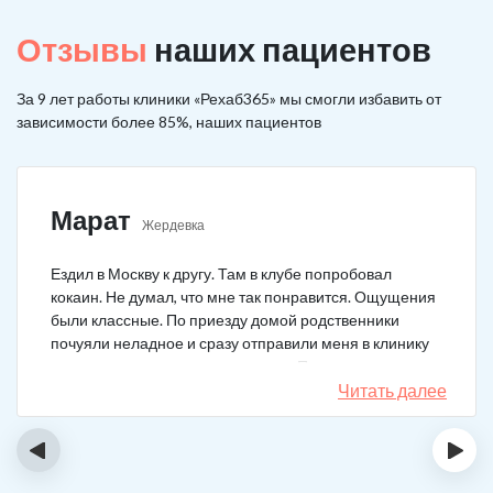
Отзывы
наших пациентов
За 9 лет работы клиники «Рехаб365» мы смогли избавить от
зависимости более 85%, наших пациентов
Марат
Жердевка
Ездил в Москву к другу. Там в клубе попробовал
кокаин. Не думал, что мне так понравится. Ощущения
были классные. По приезду домой родственники
почуяли неладное и сразу отправили меня в клинику
после того как я им все рассказал. Прошел курс
лечения, но мысли о коксе не прошли. Сейчас хожу на
Читать далее
курсы анонимных наркоманов, делаю все, чтобы
снова не начать.
‹
›