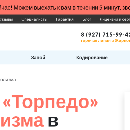
час! Можем выехать к вам в течении 5 минут, зво
Отзывы
Специалисты
Гарантия
Блог
Лицензии и се
8 (927) 715-99-4
горячая линия в Жирно
Запой
Кодирование
голизма
 «Торпедо»
лизма
в