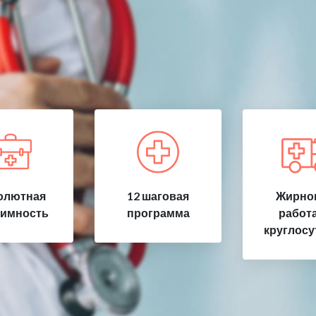
олютная
12 шаговая
Жирнов
имность
программа
работ
круглосу