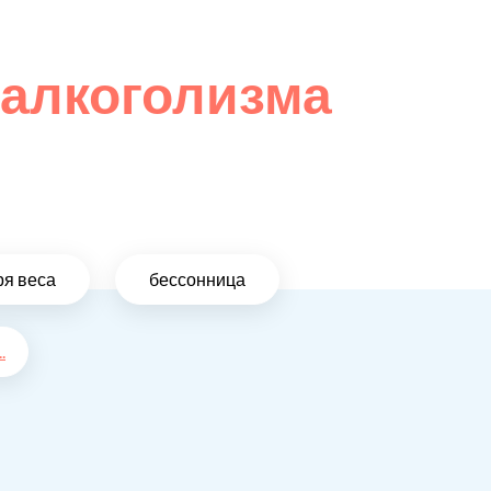
 алкоголизма
ря веса
бессонница
..