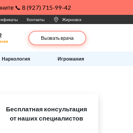
ните 📞 8 (927) 715-99-42
ртификаты
Контакты
Жирновск
2
Вызвать врача
вске
Наркология
Игромания
Бесплатная консультация
от наших специалистов