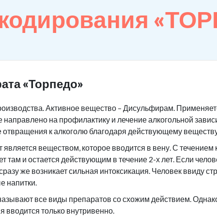
 кодирования «ТО
ата «Торпедо»
роизводства. Активное вещество – Дисульфирам. Применяетс
 направлено на профилактику и лечение алкогольной завис
е отвращения к алкоголю благодаря действующему веществу
является веществом, которое вводится в вену. С течением 
ет там и остается действующим в течение 2-х лет. Если чело
 сразу же возникает сильная интоксикация. Человек ввиду ст
е напитки.
азывают все виды препаратов со схожим действием. Однако 
я вводится только внутривенно.