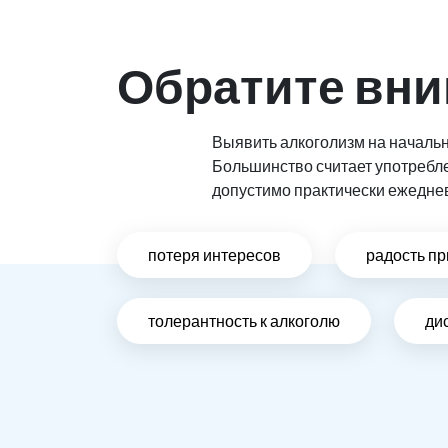
Обратите вни
Выявить алкоголизм на начальн
Большинство считает употребл
допустимо практически ежедне
потеря интересов
радость пр
толерантность к алкоголю
ди