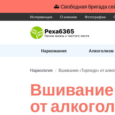
🚑 Свободная бригада сей
Интервенция
О клинике
Фотографии
Наркомания
Алкоголизм
Наркология
Вшивание «Торпедо» от алко
Вшивание
от алкого