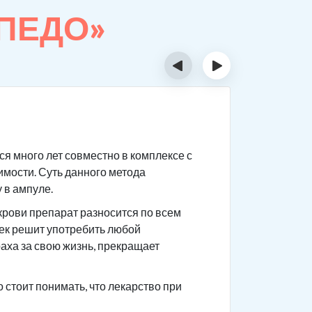
РПЕДО»
‹
›
Суть 
я много лет совместно в комплексе с
Сам препа
имости. Суть данного метода
После при
 в ампуле.
приема го
крови препарат разносится по всем
Чтобы не 
век решит употребить любой
употребле
раха за свою жизнь, прекращает
ваши това
анамнез.
стоит понимать, что лекарство при