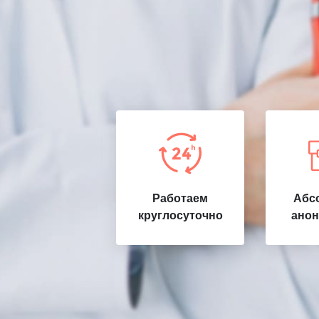
Работаем
Абс
круглосуточно
анон