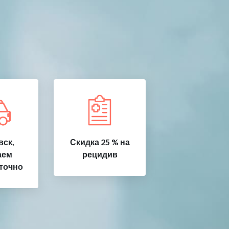
ск,
Скидка 25 % на
аем
рецидив
точно