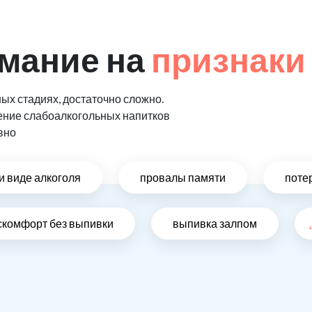
мание на
признаки
ых стадиях, достаточно сложно.
ение слабоалкогольных напитков
вно
и виде алкоголя
провалы памяти
поте
скомфорт без выпивки
выпивка залпом
.