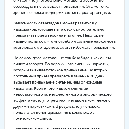
считает, что употребление метадона абсолютно
безвредно и не вызывает привыкания. Эта же точка
зрения всячески поддерживается наркоторговцами.
Зависимость от метадона может развиться у
наркоманов, которые пытаются самостоятельно
прекратить прием героина или опия. Некоторые
наивно полагают, что употребляя сильные наркотики в
комплексе с метадоном, смогут избежать привыкания.
На самом деле метадон не так безобиден, как о нем
пишут и говорят. Во первых –это сильный наркотик,
который вызывает стойкое привыкание. Во вторых
постоянный прием препарата в течение 20 дней
вызывает привыкание сильнее, чем опиоидные
наркотики. Кроме того, наркоманы из-за
недостаточного галлюциногенного и эйфорического
эффекта часто употребляют метадон в комплексе с
другими наркотиками. В результате у человека
появляется полинаркомания в комплексе с
политоксикоманией.
Естественно лечить метадоновую зависимость