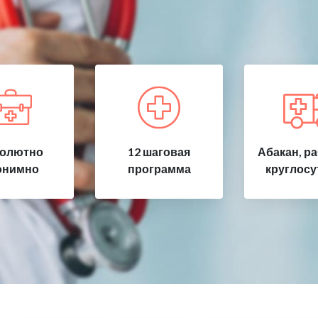
олютно
12 шаговая
Абакан, р
онимно
программа
круглосу