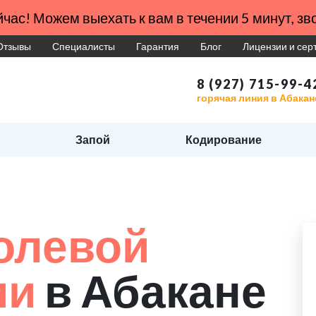
час! Можем выехать к вам в течении 5 минут, зво
Отзывы
Специалисты
Гарантия
Блог
Лицензии и се
8 (927) 715-99-4
горячая линия в Абакан
Запой
Кодирование
и
олевой
ии
в Абакане