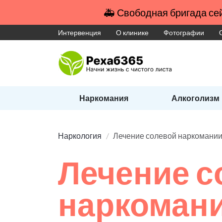
🚑 Свободная бригада сей
Интервенция
О клинике
Фотографии
Наркомания
Алкоголизм
Наркология
Лечение солевой наркомани
Лечение с
наркоман