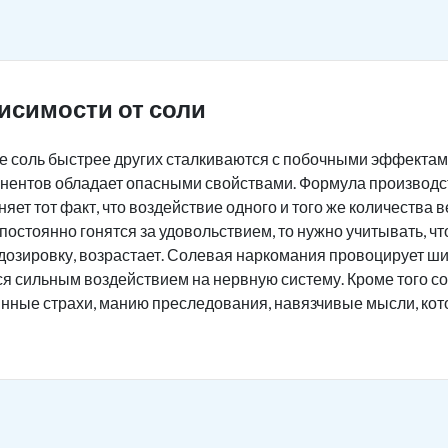
исимости от соли
 соль быстрее других сталкиваются с побочными эффектам
нентов обладает опасными свойствами. Формула производст
яет тот факт, что воздействие одного и того же количества
постоянно гонятся за удовольствием, то нужно учитывать, ч
дозировку, возрастает. Солевая наркомания провоцирует ш
ся сильным воздействием на нервную систему. Кроме того 
инные страхи, манию преследования, навязчивые мысли, ко