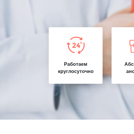
Работаем
Абс
круглосуточно
ан