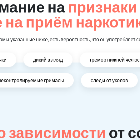
мание на
признаки
на приём наркотик
омы указанные ниже, есть вероятность, что он употребляет с
чки
дикий взгляд
тремор нижней челюс
неконтролируемые гримасы
следы от уколов
о зависимости
от с