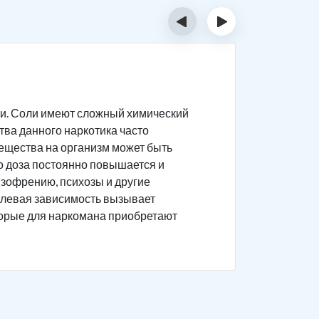
‹
›
Тяжёл
и. Соли имеют сложный химический
Соль силь
ва данного наркотика часто
поврежден
 вещества на организм может быть
Состоя
то доза постоянно повышается и
Появляе
изофрению, психозы и другие
солевая зависимость вызывает
Агресс
торые для наркомана приобретают
пугающ
Нарком
галлюци
Возник
мереща