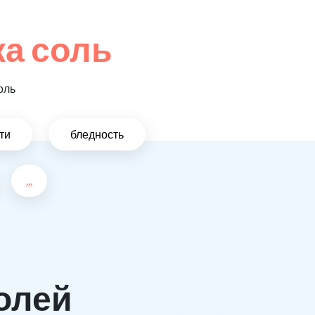
а соль
оль
ти
бледность
...
олей