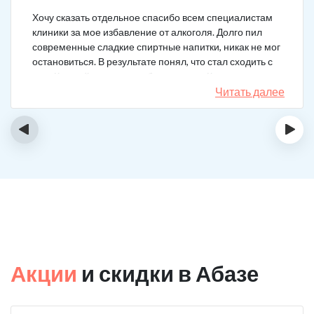
Хочу сказать отдельное спасибо всем специалистам
клиники за мое избавление от алкоголя. Долго пил
современные сладкие спиртные напитки, никак не мог
остановиться. В результате понял, что стал сходить с
ума. Каждый день не мог без выпивки. Когда осознал,
понял, что надо что-то в своей жизни менять. Нашел
Читать далее
телефон клиники в интернете, сразу приехал и
запился на курс реабилитации. Сейчас не пью
‹
›
вообще, и начинать не хочу!
Акции
и скидки в Абазе