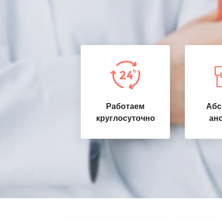
Работаем
Абс
круглосуточно
ан