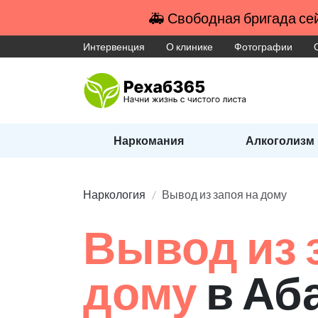
🚑 Свободная бригада сей
Интервенция
О клинике
Фотографии
Наркомания
Алкоголизм
Наркология
Вывод из запоя на дому
Вывод из 
дому
в Аб