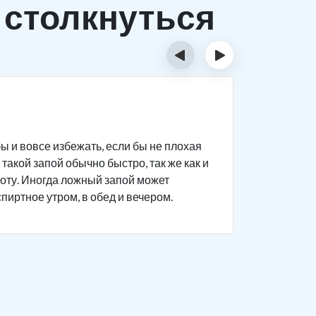
 столкнуться
‹
›
Исти
ы и вовсе избежать, если бы не плохая
Человек п
такой запой обычно быстро, так же как и
дела на р
боту. Иногда ложный запой может
поведение
спиртное утром, в обед и вечером.