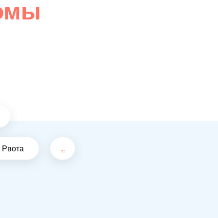
омы
Рвота
...