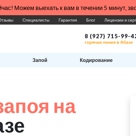
час! Можем выехать к вам в течении 5 минут, зво
Отзывы
Специалисты
Гарантия
Блог
Лицензии и се
8 (927) 715-99-4
горячая линия в Абазе
Запой
Кодирование
запоя на
азе