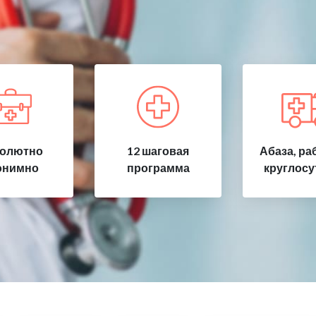
олютно
12 шаговая
Абаза, ра
онимно
программа
круглосу