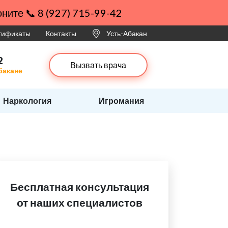
ните 📞 8 (927) 715-99-42
ртификаты
Контакты
Усть-Абакан
2
Вызвать врача
бакане
Наркология
Игромания
Бесплатная консультация
от наших специалистов