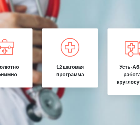
олютно
12 шаговая
Усть-Аб
онимно
программа
работ
круглосу