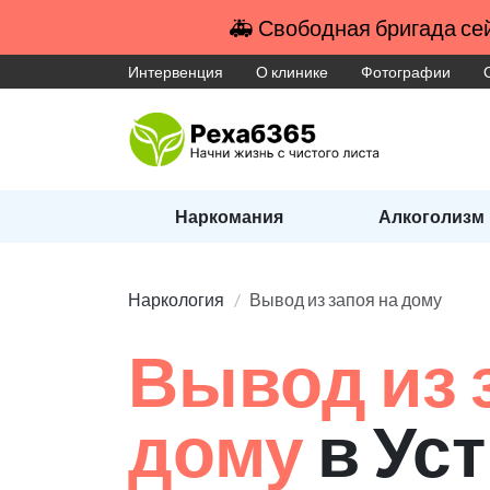
🚑 Свободная бригада сей
Интервенция
О клинике
Фотографии
Наркомания
Алкоголизм
Наркология
Вывод из запоя на дому
Вывод из 
дому
в Ус