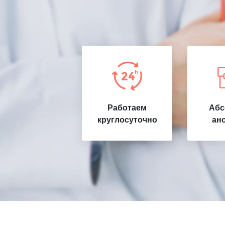
Работаем
Абс
круглосуточно
ан