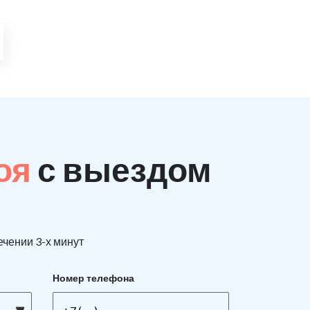
поя
с выездом
ечении 3-х минут
Номер телефона