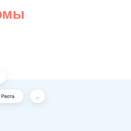
омы
Рвота
...