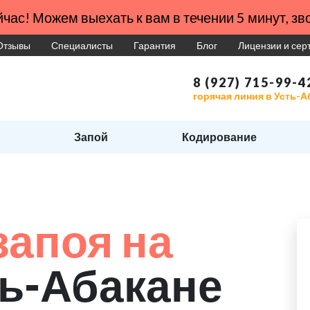
час! Можем выехать к вам в течении 5 минут, зво
Отзывы
Специалисты
Гарантия
Блог
Лицензии и се
8 (927) 715-99-4
горячая линия в Усть-А
Запой
Кодирование
запоя на
ть-Абакане