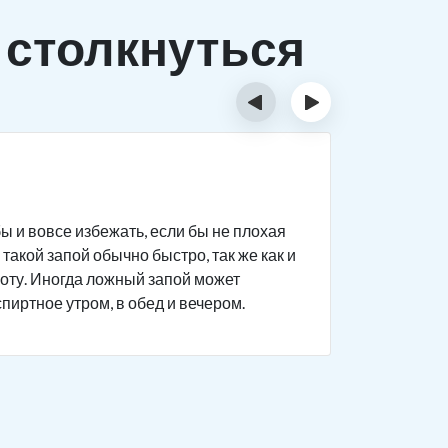
 столкнуться
‹
›
Исти
ы и вовсе избежать, если бы не плохая
Человек п
такой запой обычно быстро, так же как и
дела на р
боту. Иногда ложный запой может
поведение
спиртное утром, в обед и вечером.