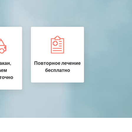
акан,
Повторное лечение
аем
бесплатно
точно