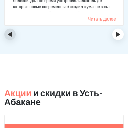
болезни. Долгое время употреблял алкоголь (те
которые новые современные) сходил с ума, не знал
куда деться от своей зависимости. Искал тех кто
сможет мне помочь в интернете, позвонил, приехал.
Читать далее
На сегодняшний день не употребляю!
‹
›
Акции
и скидки в Усть-
Абакане