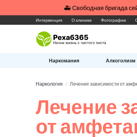
🚑 Свободная бригада сей
Интервенция
О клинике
Фотографии
Наркомания
Алкоголизм
Наркология
Лечение зависимости от амф
Лечение з
от амфет