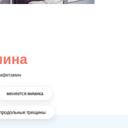
мина
 амфетамин
меняется мимика
и продольные трещины