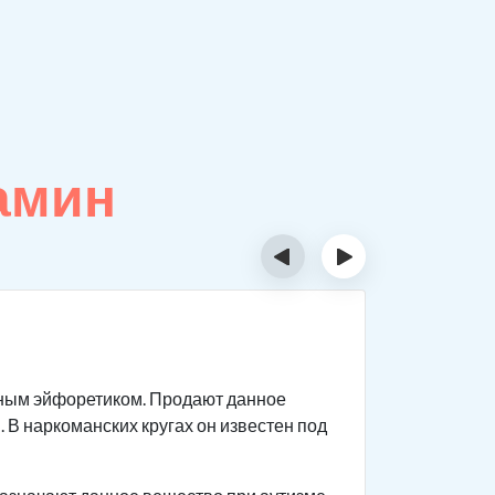
амин
‹
›
Как д
ным эйфоретиком. Продают данное
Данный ви
. В наркоманских кругах он известен под
реагирова
мышцы нап