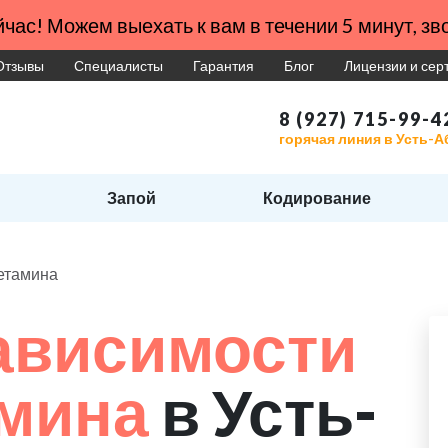
час! Можем выехать к вам в течении 5 минут, зво
Отзывы
Специалисты
Гарантия
Блог
Лицензии и се
8 (927) 715-99-4
горячая линия в Усть-А
Запой
Кодирование
етамина
ависимости
амина
в Усть-