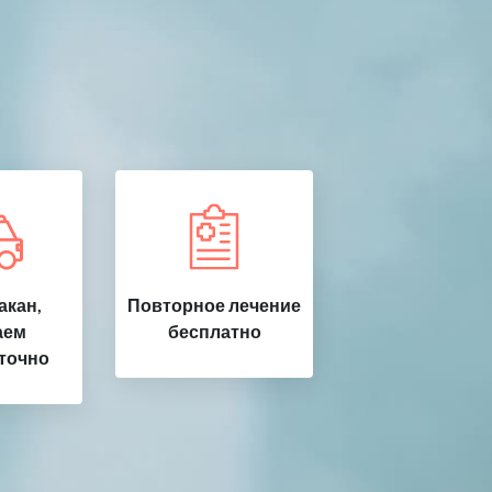
акан,
Повторное лечение
аем
бесплатно
точно