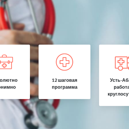
олютно
12 шаговая
Усть-Аб
онимно
программа
работ
круглосу