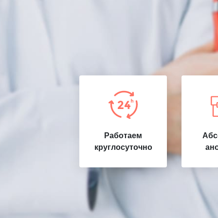
Работаем
Абс
круглосуточно
ан