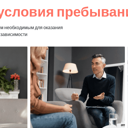
условия пребывани
ем необходимым для оказания
озависимости