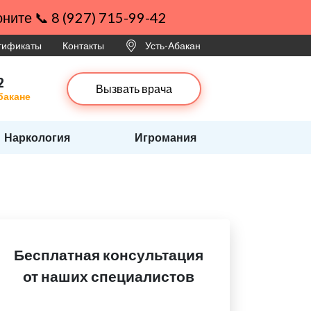
ните 📞 8 (927) 715-99-42
ртификаты
Контакты
Усть-Абакан
2
Вызвать врача
бакане
Наркология
Игромания
Бесплатная консультация
от наших специалистов