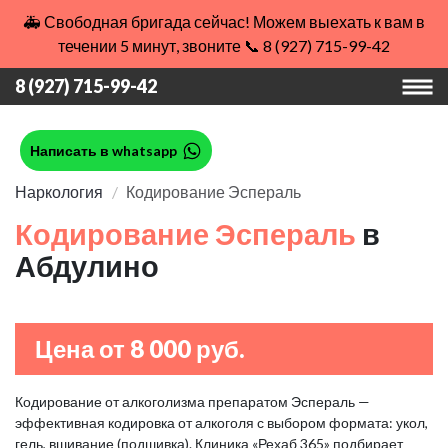
🚑 Свободная бригада сейчас! Можем выехать к вам в
течении 5 минут, звоните 📞 8 (927) 715-99-42
8 (927) 715-99-42
Написать в whatsapp
Наркология
Кодирование Эспераль
Кодирование Эспераль
в
Абдулино
Цена от 8 000 руб.
Кодирование от алкоголизма препаратом Эспераль —
эффективная кодировка от алкоголя с выбором формата: укол,
гель, вшивание (подшивка). Клиника «Рехаб 365» подбирает