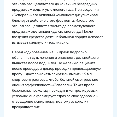
этанола расщепляет его до конечных безвредных
продуктов – воды и углекислого газа. При введении
«Эспераль» его активный компонент дисульфирам
блокирует действие этого фермента. Из-за этого
этанол расщепляется только до промежуточного
продукта – ацетальдегида, сильного яда. После
введения средства даже небольшая порция алкоголя
вызывает сильную интоксикацию.
Перед кодированием наши врачи подробно
объясняют суть лечения и опасность дальнейшего
пьянства после подшивки. По желанию пациента
после процедуры доктор проводит провокационную
пробу – дает понюхать спирт или выпить 15 мл
спиртового раствора, чтобы больной смог реально
оценит эффективность «Эспераль». Такая проба
безопасна, поскольку проходит в контролируемых
условиях, она формирует страх за свое здоровье и
отвращение к спиртному, поэтому алкоголик
прекращает пить.