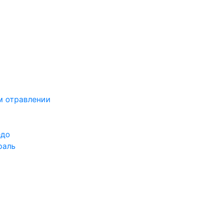
м отравлении
едо
раль