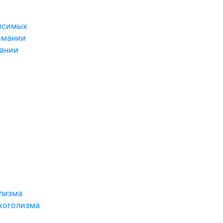
исимых
омании
ании
олизма
коголизма