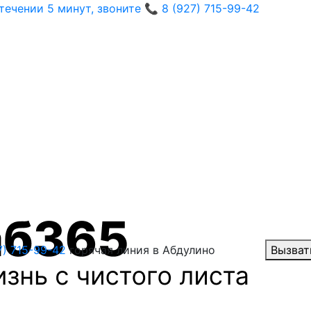
ечении 5 минут, звоните 📞 8 (927) 715-99-42
7) 715-99-42
горячая линия в Абдулино
Вызват