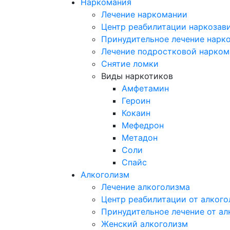
Наркомания
Лечение наркомании
Центр реабилитации наркозав
Принудительное лечение нарк
Лечение подростковой нарком
Снятие ломки
Виды наркотиков
Амфетамин
Героин
Кокаин
Мефедрон
Метадон
Соли
Спайс
Алкоголизм
Лечение алкоголизма
Центр реабилитации от алког
Принудительное лечение от ал
Женский алкоголизм