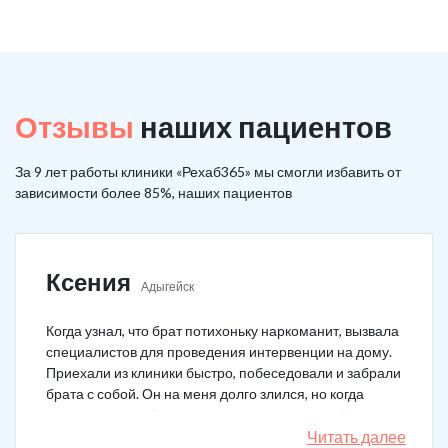
Отзывы
наших пациентов
За 9 лет работы клиники «Рехаб365» мы смогли избавить от
зависимости более 85%, наших пациентов
Ксения
Адыгейск
Когда узнал, что брат потихоньку наркоманит, вызвала
специалистов для проведения интервенции на дому.
Приехали из клиники быстро, побеседовали и забрали
брата с собой. Он на меня долго злился, но когда
понял, что если бы я не пошла на тот шаг, он бы не
выкарабкался. После курса вышел здоровым. Больше
Читать далее