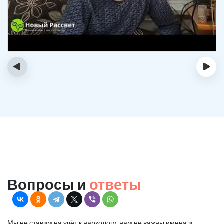
‹
›
Вопросы и
ответы
Мы не ставим на учёт к наркологу, нам не важны имена и