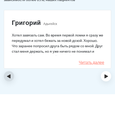
Григорий
Адыгейск
Хотел завязать сам. Во время первой ломки я сразу же
передумал и хотел бежать за новой дозой. Хорошо.
Что заранее попросил друга быть рядом со мной. Друг
стал меня держать, но я уже ничего не понимал и
начал силой вырываться. Тогда мой товарищ просто
связан меня и позвонил в клинику. На дом приехал
Читать далее
нарколог, мне сделали какую-то капельницу, после
чего я успокоился. Посоветовали приехать в клинику
‹
›
для прохождения курса реабилитации, так я и сделал.
С того дня прошло уже больше двух лет. Уже больше
двух лет как я чист!