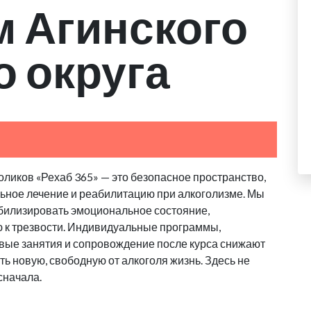
м Агинского
о округа
ликов «Рехаб 365» — это безопасное пространство,
льное лечение и реабилитацию при алкоголизме. Мы
абилизировать эмоциональное состояние,
ю к трезвости. Индивидуальные программы,
овые занятия и сопровождение после курса снижают
ь новую, свободную от алкоголя жизнь. Здесь не
сначала.