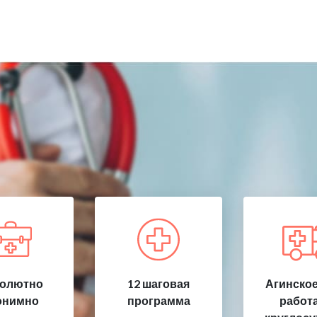
олютно
12 шаговая
Агинское
онимно
программа
работ