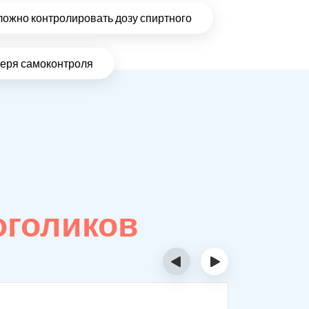
ложно контролировать дозу спиртного
теря самоконтроля
оголиков
‹
›