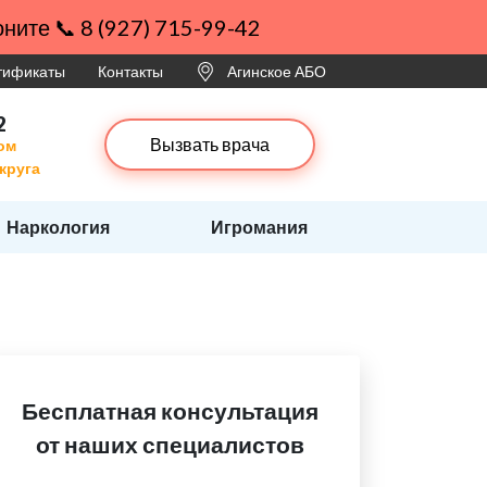
ните 📞 8 (927) 715-99-42
ртификаты
Контакты
Агинское АБО
2
Вызвать врача
ом
круга
Наркология
Игромания
Бесплатная консультация
от наших специалистов