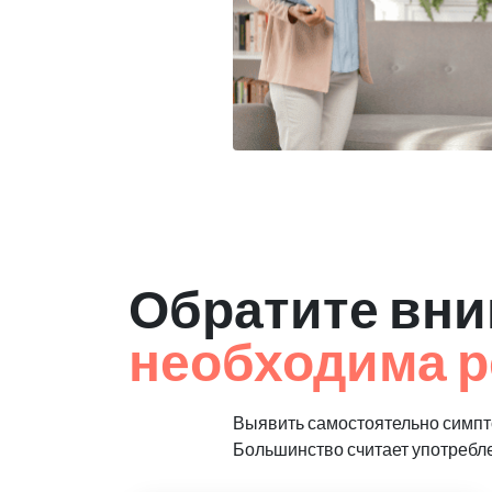
Обратите вни
необходима р
Выявить самостоятельно симпто
Большинство считает употребл