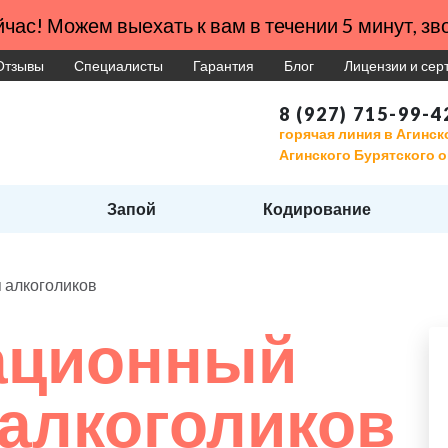
час! Можем выехать к вам в течении 5 минут, зво
Отзывы
Специалисты
Гарантия
Блог
Лицензии и се
8 (927) 715-99-4
горячая линия в Агинск
Агинского Бурятского о
Запой
Кодирование
 алкоголиков
ационный
 алкоголиков