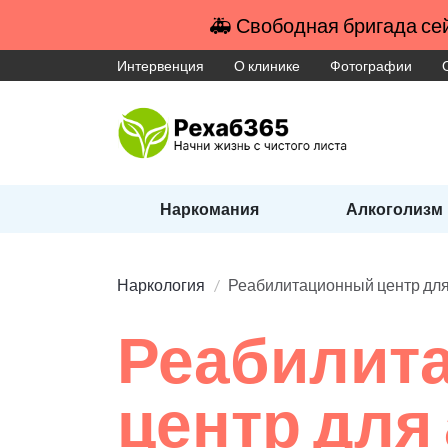
🚑 Свободная бригада сей
Интервенция
О клинике
Фотографии
Наркомания
Алкоголизм
Наркология
Реабилитационный центр для
Реабилит
центр для