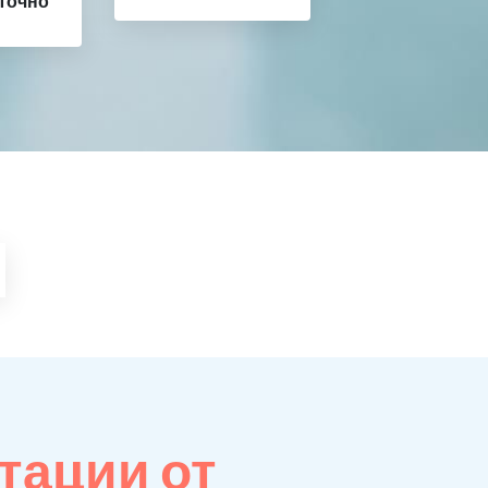
точно
тации от