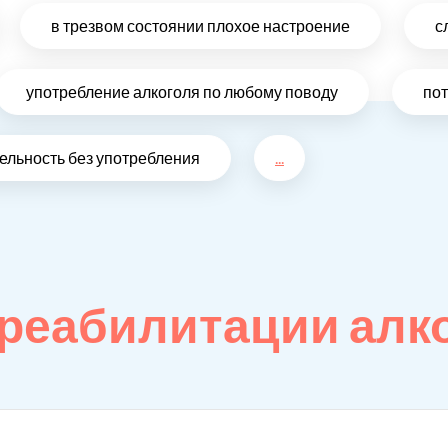
в трезвом состоянии плохое настроение
с
употребление алкоголя по любому поводу
по
ельность без употребления
...
реабилитации алк