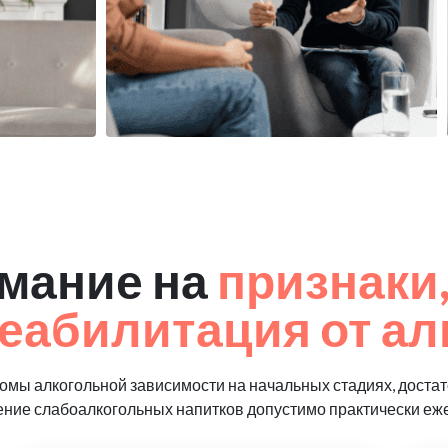
мание на
признаки,
еабилитация от ал
мы алкогольной зависимости на начальных стадиях, достат
ение слабоалкогольных напитков допустимо практически еж