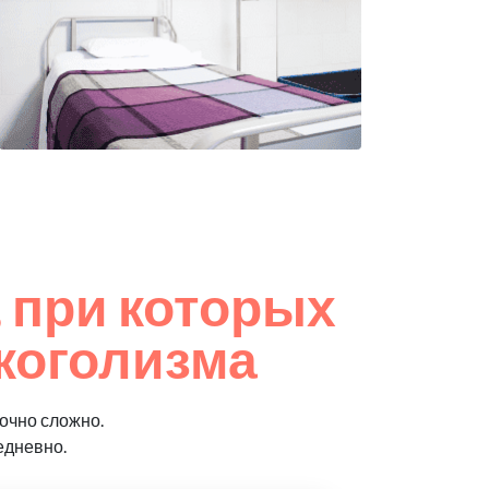
 при которых
коголизма
очно сложно.
едневно.