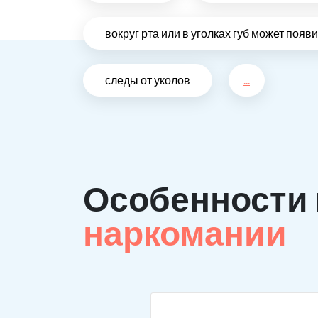
вокруг рта или в уголках губ может поя
следы от уколов
...
Особенности
наркомании