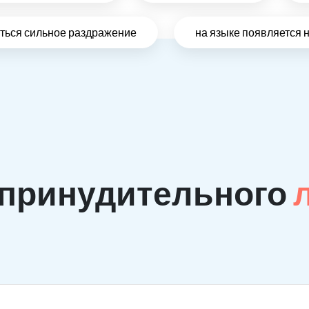
виться сильное раздражение
на языке появляется 
 принудительного