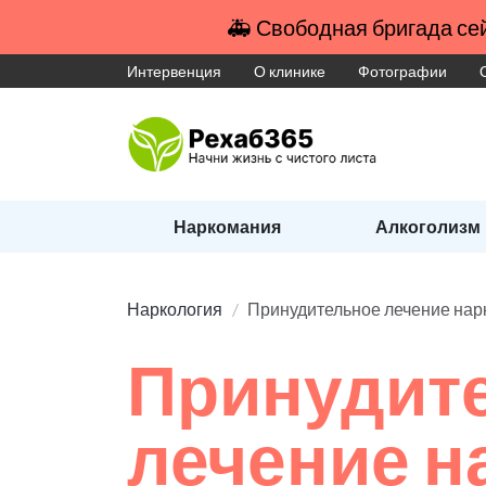
🚑 Свободная бригада сей
Интервенция
О клинике
Фотографии
Наркомания
Алкоголизм
Наркология
Принудительное лечение на
Принудит
лечение 