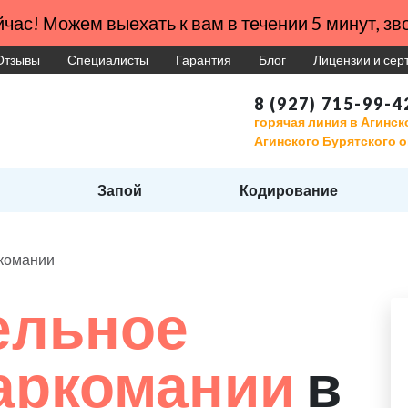
час! Можем выехать к вам в течении 5 минут, зво
Отзывы
Специалисты
Гарантия
Блог
Лицензии и се
8 (927) 715-99-4
горячая линия в Агинск
Агинского Бурятского о
Запой
Кодирование
ркомании
ельное
наркомании
в