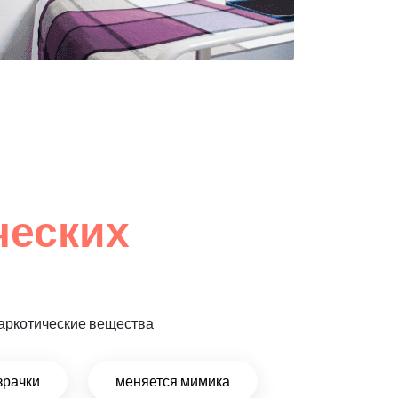
ческих
 наркотические вещества
зрачки
меняется мимика