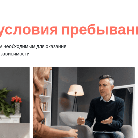
условия пребывани
м необходимым для оказания
озависимости