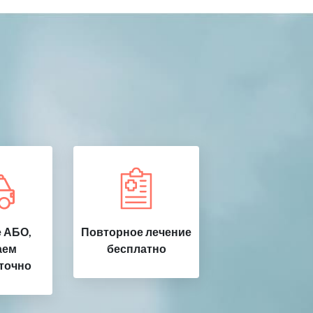
 АБО,
Повторное лечение
аем
бесплатно
точно