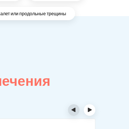
налет или продольные трещины
лечения
‹
›