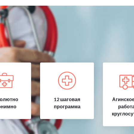
олютно
12 шаговая
Агинское
онимно
программа
работ
круглосу