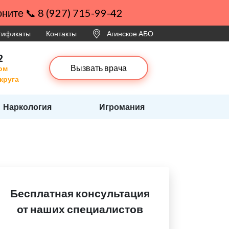
ните 📞 8 (927) 715-99-42
ртификаты
Контакты
Агинское АБО
2
Вызвать врача
ом
круга
Наркология
Игромания
Бесплатная консультация
от наших специалистов