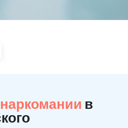
 наркомании
в
ского