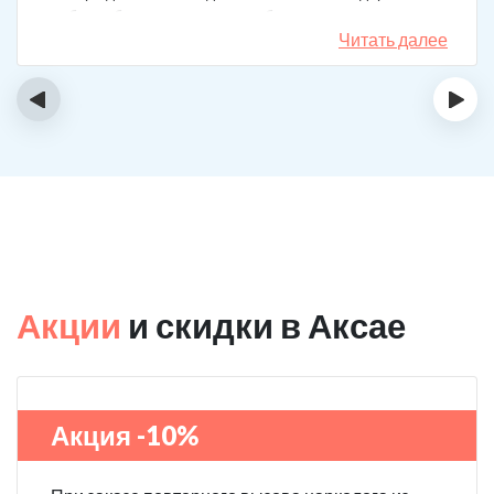
набор таблеток, а именно подбирают
индивидуальный комплекс под конкретный случай.
Читать далее
Несколько раз делал вызов, и назначения были под
каждую ситуацию разные. А еще скидку говорят
‹
›
сделают за отзыв.
Акции
и скидки в Аксае
Акция -10%