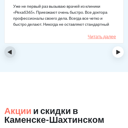
Уже не первый раз вызываю врачей из клиники
«Рехаб365». Приезжают очень быстро. Все доктора
профессионалы своего дела. Всегда все четко и
быстро делают. Никогда не оставляют стандартный
набор таблеток, а именно подбирают
индивидуальный комплекс под конкретный случай.
Читать далее
Несколько раз делал вызов, и назначения были под
каждую ситуацию разные. А еще скидку говорят
‹
›
сделают за отзыв.
Акции
и скидки в
Каменске-Шахтинском