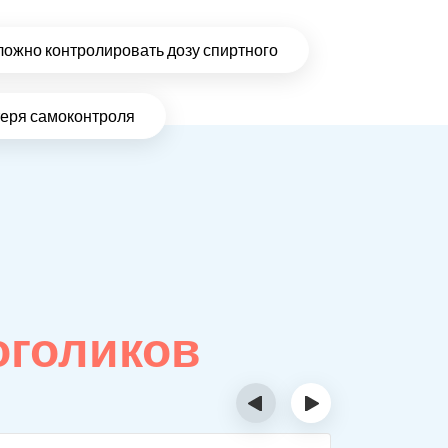
ложно контролировать дозу спиртного
теря самоконтроля
оголиков
‹
›