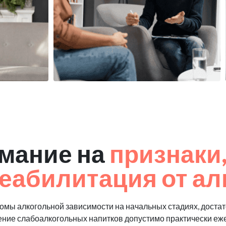
мание на
признаки,
еабилитация от ал
мы алкогольной зависимости на начальных стадиях, достат
ение слабоалкогольных напитков допустимо практически еж