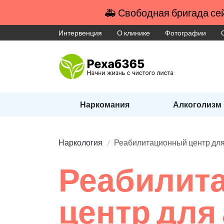
🚑 Свободная бригада сей
Интервенция
О клинике
Фотографии
Наркомания
Алкоголизм
Наркология
Реабилитационный центр для
Реабилит
центр для