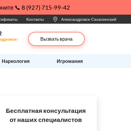
ните 📞 8 (927) 715-99-42
ртификаты
Контакты
Александровск-Сахалинский
2
Вызвать врача
андровск-
Наркология
Игромания
Бесплатная консультация
от наших специалистов