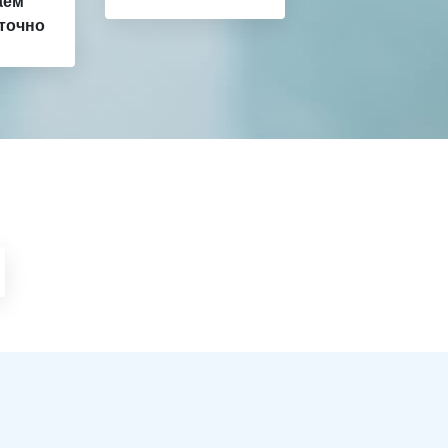
аем
точно