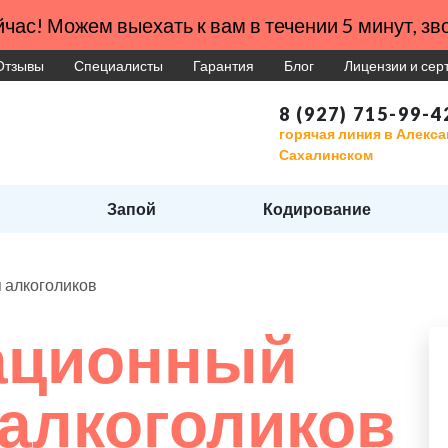
час! Можем выехать к вам в течении 5 минут, зво
Отзывы
Специалисты
Гарантия
Блог
Лицензии и се
8 (927) 715-99-4
горячая линия в Алекс
Сахалинском
Запой
Кодирование
 алкоголиков
ационный
 алкоголиков