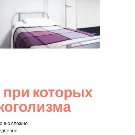
 при которых
коголизма
очно сложно.
едневно.