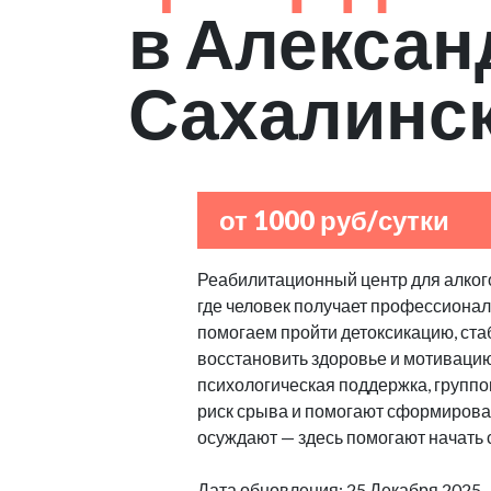
в Алексан
Сахалинс
от 1000 руб/сутки
Реабилитационный центр для алкого
где человек получает профессиона
помогаем пройти детоксикацию, ст
восстановить здоровье и мотиваци
психологическая поддержка, групп
риск срыва и помогают сформироват
осуждают — здесь помогают начать 
Дата обновления: 25 Декабря 2025