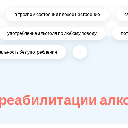
в трезвом состоянии плохое настроение
с
употребление алкоголя по любому поводу
по
ельность без употребления
...
реабилитации алк