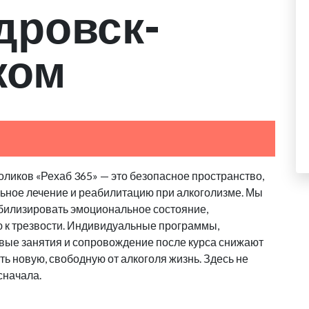
дровск-
ком
ликов «Рехаб 365» — это безопасное пространство,
льное лечение и реабилитацию при алкоголизме. Мы
абилизировать эмоциональное состояние,
ю к трезвости. Индивидуальные программы,
овые занятия и сопровождение после курса снижают
ь новую, свободную от алкоголя жизнь. Здесь не
сначала.