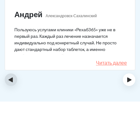
Андрей
Александровск-Сахалинский
Пользуюсь услугами клиники «Рехаб365» уже не в
первый раз. Каждый раз лечение назначается
индивидуально под конкретный случай. Не просто
дают стандартный набор таблеток, а именно
подбирается лечение. Специально сравнил
назначения, они отличаются. Клиника делает скидку
Читать далее
на последующие вызовы за оставленный отзыв! Я
планирую в будущем пройти полный курс
‹
›
реабилитации.