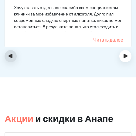
Хочу сказать отдельное спасибо всем специалистам
клиники за мое избавление от алкоголя. Долго пил
современные сладкие спиртные напитки, никак не мог
остановиться. В результате понял, что стал сходить с
ума. Каждый день не мог без выпивки. Когда осознал,
понял, что надо что-то в своей жизни менять. Нашел
Читать далее
телефон клиники в интернете, сразу приехал и
запился на курс реабилитации. Сейчас не пью
‹
›
вообще, и начинать не хочу!
Акции
и скидки в Анапе