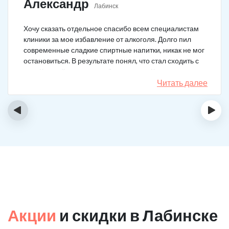
Александр
Лабинск
Хочу сказать отдельное спасибо всем специалистам
клиники за мое избавление от алкоголя. Долго пил
современные сладкие спиртные напитки, никак не мог
остановиться. В результате понял, что стал сходить с
ума. Каждый день не мог без выпивки. Когда осознал,
понял, что надо что-то в своей жизни менять. Нашел
Читать далее
телефон клиники в интернете, сразу приехал и
запился на курс реабилитации. Сейчас не пью
‹
›
вообще, и начинать не хочу!
Акции
и скидки в Лабинске