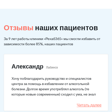
Отзывы
наших пациентов
За 9 лет работы клиники «Рехаб365» мы смогли избавить от
зависимости более 85%, наших пациентов
Александр
Лабинск
Хочу поблагодарить руководство и специалистов
центра за помощь в избавлении от алкогольной
болезни. Долгое время употреблял алкоголь (те
которые новые современные) сходил с ума, не знал
куда деться от своей зависимости. Искал тех кто
сможет мне помочь в интернете, позвонил, приехал.
Читать далее
На сегодняшний день не употребляю!