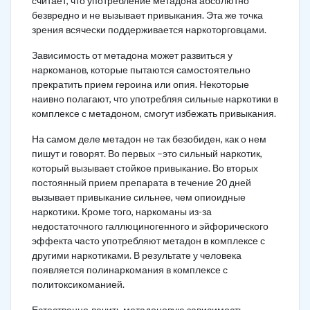
считает, что употребление метадона абсолютно
безвредно и не вызывает привыкания. Эта же точка
зрения всячески поддерживается наркоторговцами.
Зависимость от метадона может развиться у
наркоманов, которые пытаются самостоятельно
прекратить прием героина или опия. Некоторые
наивно полагают, что употребляя сильные наркотики в
комплексе с метадоном, смогут избежать привыкания.
На самом деле метадон не так безобиден, как о нем
пишут и говорят. Во первых –это сильный наркотик,
который вызывает стойкое привыкание. Во вторых
постоянный прием препарата в течение 20 дней
вызывает привыкание сильнее, чем опиоидные
наркотики. Кроме того, наркоманы из-за
недостаточного галлюциногенного и эйфорического
эффекта часто употребляют метадон в комплексе с
другими наркотиками. В результате у человека
появляется полинаркомания в комплексе с
политоксикоманией.
Естественно лечить метадоновую зависимость