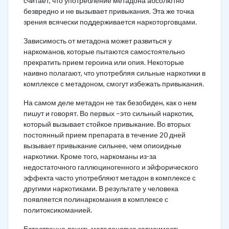
считает, что употребление метадона абсолютно
безвредно и не вызывает привыкания. Эта же точка
зрения всячески поддерживается наркоторговцами.
Зависимость от метадона может развиться у
наркоманов, которые пытаются самостоятельно
прекратить прием героина или опия. Некоторые
наивно полагают, что употребляя сильные наркотики в
комплексе с метадоном, смогут избежать привыкания.
На самом деле метадон не так безобиден, как о нем
пишут и говорят. Во первых –это сильный наркотик,
который вызывает стойкое привыкание. Во вторых
постоянный прием препарата в течение 20 дней
вызывает привыкание сильнее, чем опиоидные
наркотики. Кроме того, наркоманы из-за
недостаточного галлюциногенного и эйфорического
эффекта часто употребляют метадон в комплексе с
другими наркотиками. В результате у человека
появляется полинаркомания в комплексе с
политоксикоманией.
Естественно лечить метадоновую зависимость