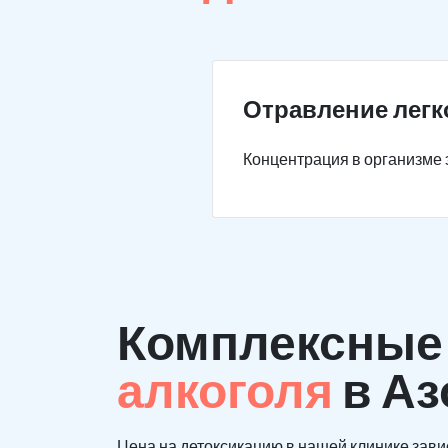
Отравление легк
Концентрация в организме э
Комплексны
алкоголя
в Аз
Цена на детоксикацию в нашей клинике зави