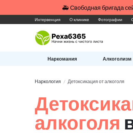
🚑 Свободная бригада сей
Интервенция
О клинике
Фотографии
Наркомания
Алкоголизм
Наркология
Детоксикация от алкоголя
Детоксика
алкоголя