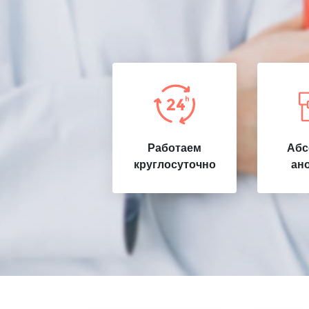
Работаем
Абс
круглосуточно
ан