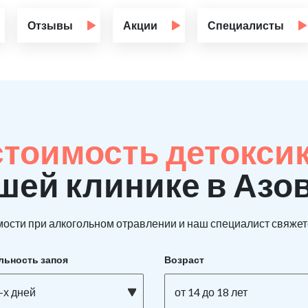
Отзывы
Акции
Специалисты
стоимость детокси
шей клинике в Азо
ости при алкогольном отравлении и наш специалист свяжетс
льность запоя
Возраст
-х дней
от 14 до 18 лет