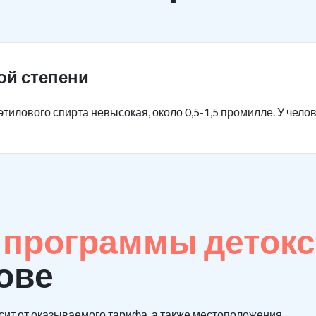
ой степени
тилового спирта невысокая, около 0,5-1,5 промилле. У чело
е
программы детокс
ове
сит от оказываемого тарифа, а также местоположения.