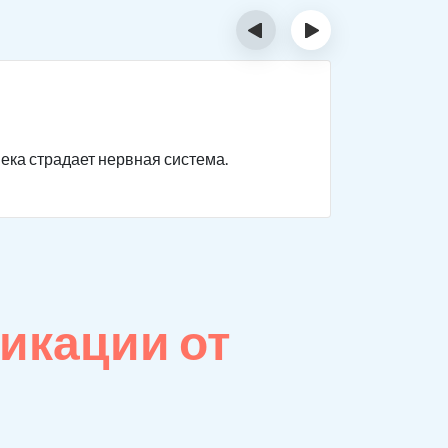
‹
›
Отрав
века страдает нервная система.
Нарушаютс
невыражен
икации от