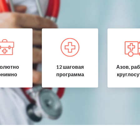
олютно
12 шаговая
Азов, ра
онимно
программа
круглосу