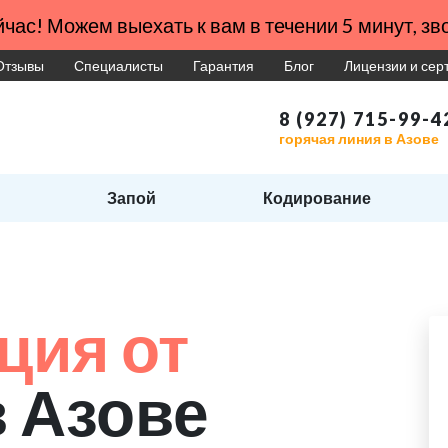
час! Можем выехать к вам в течении 5 минут, зво
Отзывы
Специалисты
Гарантия
Блог
Лицензии и се
8 (927) 715-99-4
горячая линия в Азове
Запой
Кодирование
ция от
в Азове