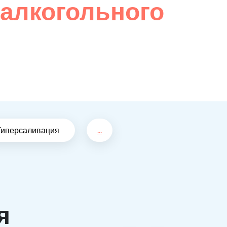
 алкогольного
Гиперсаливация
...
я