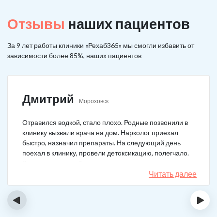
Отзывы
наших пациентов
За 9 лет работы клиники «Рехаб365» мы смогли избавить от
зависимости более 85%, наших пациентов
Дмитрий
Морозовск
Отравился водкой, стало плохо. Родные позвонили в
клинику вызвали врача на дом. Нарколог приехал
быстро, назначил препараты. На следующий день
поехал в клинику, провели детоксикацию, полегчало.
Записался на реабилитацию, прошел и теперь думаю,
что в рот водку больше не возьму. Так намучался и
Читать далее
испугался.
‹
›